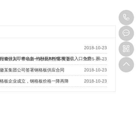
0
6
2018-10-23
行动计划即将出台-热秋葵APP官网下载入口免费，不…
用量惊人，带动新一轮经济热潮-安徽…
2018-10-23
徽某集团公司签署钢格板供应合同
2018-10-23
板企业成立，钢格板价格一降再降
2018-10-23