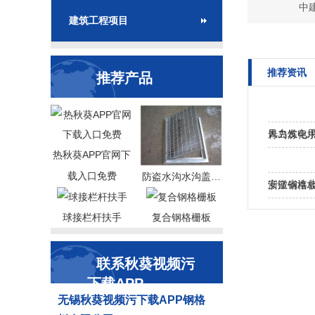
中
建筑工程项目
推荐资讯
推荐产品
风力发电用
青岛炼化求
热秋葵APP官网下
载入口免费
防盗水沟水沟盖…
安徽省淮
浙江钢格
目…
球接栏杆扶手
复合钢格栅板
联系秋葵视频污
下载APP
无锡秋葵视频污下载APP钢格