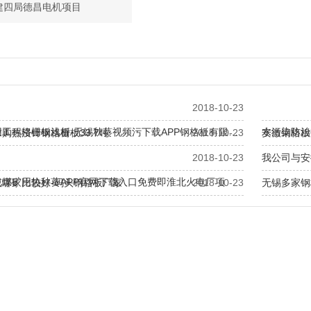
建四局德昌电机项目
2018-10-23
工程格栅板浅析-无锡秋葵视频污下载APP钢格板有限…
水污染防治
购热浸锌钢格栅板33.7吨
2018-10-23
安徽钢格板
2018-10-23
我公司与安
北煤矿用热秋葵APP官网下载入口免费即淮北火电厂项
板哪家比较好-码头钢格板厂家
2018-10-23
无锡多家钢格